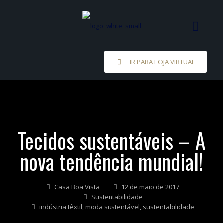
IR PARA LOJA VIRTUAL
Tecidos sustentáveis – A
nova tendência mundial!
Casa Boa Vista
12 de maio de 2017
Sustentabilidade
indústria têxtil
,
moda sustentável
,
sustentabilidade