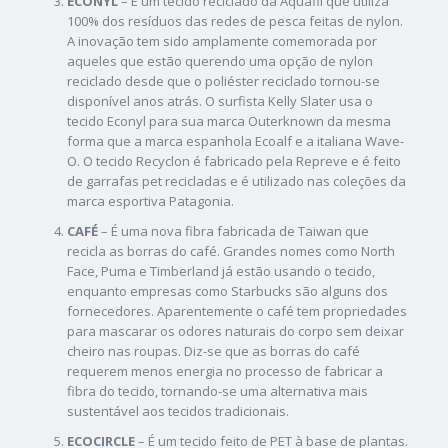
ECONYL
– É um tecido reciclado da Aquafil que utiliza
100% dos resíduos das redes de pesca feitas de nylon.
A inovação tem sido amplamente comemorada por
aqueles que estão querendo uma opção de nylon
reciclado desde que o poliéster reciclado tornou-se
disponível anos atrás. O surfista Kelly Slater usa o
tecido Econyl para sua marca Outerknown da mesma
forma que a marca espanhola Ecoalf e a italiana Wave-
O. O tecido Recyclon é fabricado pela Repreve e é feito
de garrafas pet recicladas e é utilizado nas coleções da
marca esportiva Patagonia.
CAFÉ
– É uma nova fibra fabricada de Taiwan que
recicla as borras do café. Grandes nomes como North
Face, Puma e Timberland já estão usando o tecido,
enquanto empresas como Starbucks são alguns dos
fornecedores. Aparentemente o café tem propriedades
para mascarar os odores naturais do corpo sem deixar
cheiro nas roupas. Diz-se que as borras do café
requerem menos energia no processo de fabricar a
fibra do tecido, tornando-se uma alternativa mais
sustentável aos tecidos tradicionais.
ECOCIRCLE
– É um tecido feito de PET à base de plantas.