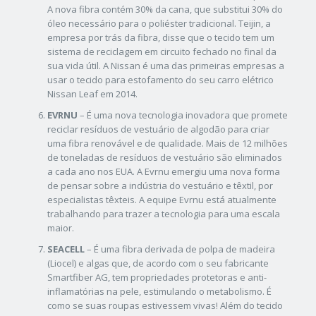
A nova fibra contém 30% da cana, que substitui 30% do
óleo necessário para o poliéster tradicional. Teijin, a
empresa por trás da fibra, disse que o tecido tem um
sistema de reciclagem em circuito fechado no final da
sua vida útil. A Nissan é uma das primeiras empresas a
usar o tecido para estofamento do seu carro elétrico
Nissan Leaf em 2014.
EVRNU
– É uma nova tecnologia inovadora que promete
reciclar resíduos de vestuário de algodão para criar
uma fibra renovável e de qualidade. Mais de 12 milhões
de toneladas de resíduos de vestuário são eliminados
a cada ano nos EUA. A Evrnu emergiu uma nova forma
de pensar sobre a indústria do vestuário e têxtil, por
especialistas têxteis. A equipe Evrnu está atualmente
trabalhando para trazer a tecnologia para uma escala
maior.
SEACELL
– É uma fibra derivada de polpa de madeira
(Liocel) e algas que, de acordo com o seu fabricante
Smartfiber AG, tem propriedades protetoras e anti-
inflamatórias na pele, estimulando o metabolismo. É
como se suas roupas estivessem vivas! Além do tecido