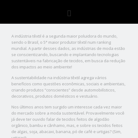
A indústria têxtil é a segunda maior poluidora do mundo,
sendo o Brasil, o 5° maior produtor têxtil num ranking
mundial. A partir desses dados, as indústrias de moda estão
se conscientizando, buscando e implantando tecnologias
sustentáveis na fabricação de tecidos, em busca da redução
dos impactos ao meio ambiente!
A sustentabilidade na indústria têxtil agrega vários
benefícios como questões econômicas, sociais e ambientais,
criando produtos “conscientes” desde automobilísticos,
decorativos, produtos domésticos e vestuário.
Nos últimos anos tem surgido um interesse cada vez maior
do mercado sobre a moda sustentável. Provavelmente você
já deve ter ouvido falar de tecidos feitos de algodão
orgânico, bambu e cânhamo, mas, e sobre os tecidos feitos
de algas, soja, abacaxi, banana, pó de café e urtigas? (Sim,
urtigas!).