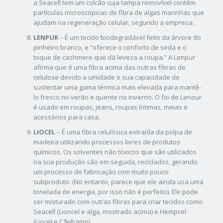
a Seacell tem um colcão cuja tampa removível contém
partículas microscópicas de fibra de algas marinhas que
ajudam na regeneração celular, segundo a empresa.
LENPUR
– É um tecido biodegradável feito da árvore do
pinheiro branco, e “oferece o conforto de seda e o
toque de cashmere que dá leveza a roupa.” A Lenpur
afirma que é uma fibra acima das outras fibras de
celulose devido a umidade e sua capacidade de
sustentar uma gama térmica mais elevada para mantê-
lo fresco no verão e quente no inverno. O fio de Lenour
é usado em roupas, jeans, roupas íntimas, meias e
acessórios para casa.
LIOCEL
– É uma fibra celulósica extraída da polpa de
madeira utilizando processos livres de produtos
químicos. Os solventes não tóxicos que são utilizados
na sua produção são em seguida, reciclados, gerando
um processo de fabricação com muito pouco
subproduto. (No entanto, parece que ele ainda usa uma
tonelada de energia, por isso não é perfeito). Ele pode
ser misturado com outras fibras para criar tecidos como
Seacell (Lioncel e alga, mostrado acima) e Hempcel
(Liocel e Cânhamo).