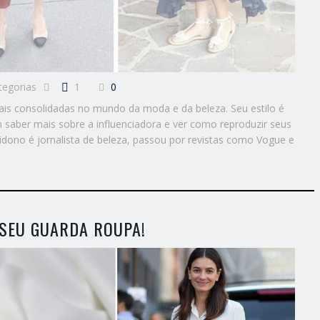
tegorias
1
0
mais consolidadas no mundo da moda e da beleza. Seu estilo é
 saber mais sobre a influenciadora e ver como reproduzir seus
ridono é jornalista de beleza, passou por revistas como Vogue e
 SEU GUARDA ROUPA!