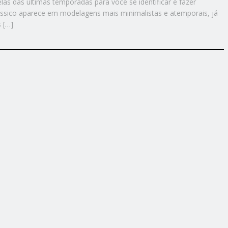
las das últimas temporadas para você se identificar e fazer
clássico aparece em modelagens mais minimalistas e atemporais, já
s […]