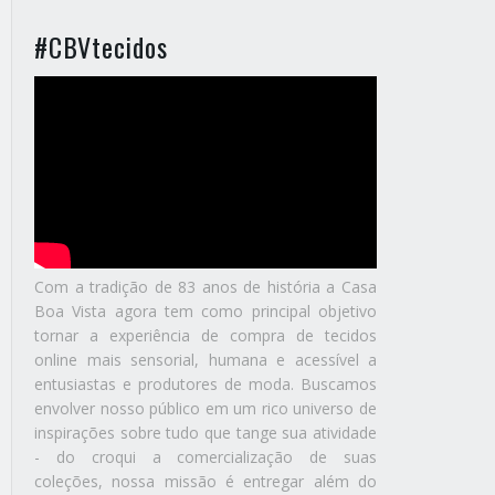
#CBVtecidos
Com a tradição de 83 anos de história a Casa
Boa Vista agora tem como principal objetivo
tornar a experiência de compra de tecidos
online mais sensorial, humana e acessível a
entusiastas e produtores de moda. Buscamos
envolver nosso público em um rico universo de
inspirações sobre tudo que tange sua atividade
- do croqui a comercialização de suas
coleções, nossa missão é entregar além do