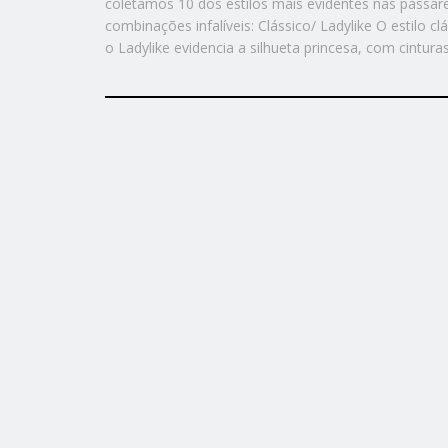
coletamos 10 dos estilos mais evidentes nas passare
combinações infalíveis: Clássico/ Ladylike O estilo 
o Ladylike evidencia a silhueta princesa, com cintura