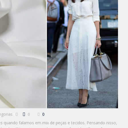
egorias
0
0
s quando falamos em mix de peças e tecidos. Pensando nisso,