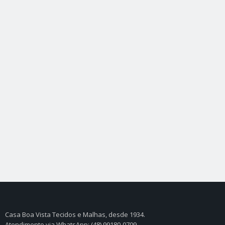
Casa Boa Vista Tecidos e Malhas, desde 1934.
Atendimento via WhatsApp: (48) 99180-0709