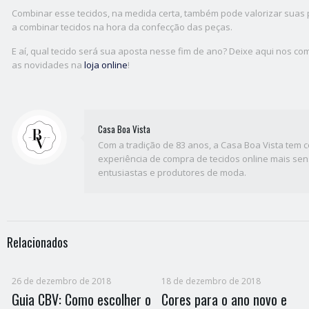
Combinar esse tecidos, na medida certa, também pode valorizar suas 
a combinar tecidos na hora da confecção das peças.
E aí, qual tecido será sua aposta nesse fim de ano? Deixe aqui nos c
as novidades na
loja online
!
Casa Boa Vista
Com a tradição de 83 anos, a Casa Boa Vista tem co
experiência de compra de tecidos online mais sen
entusiastas e produtores de moda.
Relacionados
26 de dezembro de 2018
18 de dezembro de 2018
Guia CBV: Como escolher o
Cores para o ano novo e