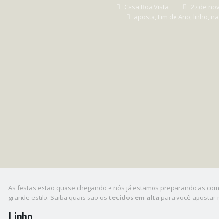
Casa Boa Vista
27 de no
aposta
,
Fim de Ano
,
linho
,
na
As festas estão quase chegando e nós já estamos preparando as co
grande estilo. Saiba quais são os
tecidos em alta
para você apostar
Linho