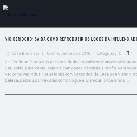
VIC CERIDONO: SAIBA COMO REPRODUZIR OS LOOKS DA INFLUENCIAD
Casa Boa Vista
6 de novembro de 2018
Categorias
1
Vic Ceridono é uma das personalidades brasileiras mais consolidada
Seu estilo é marcante, sempre com peças clássicas e retrôs. Vem saber
ver como reproduzir seus looks com os tecidos da Casa Boa Vista: Victo
beleza, passou por revistas como Vogue e Glamour, onde ainda […]