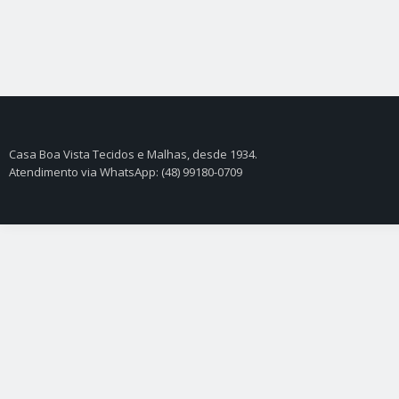
Casa Boa Vista Tecidos e Malhas, desde 1934.
Atendimento via WhatsApp: (48) 99180-0709