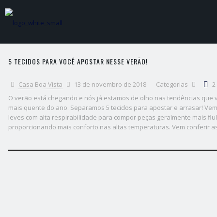
5 TECIDOS PARA VOCÊ APOSTAR NESSE VERÃO!
Casa Boa Vista
13 de novembro de 2018
Categorias
2
O verão está chegando e nós já estamos de olho nas tendências que 
mais quente do ano. Separamos 5 tecidos para apostar e arrasar! Vem
leves com alta respirabilidade para compor peças geralmente mais flu
proporcionando mais conforto nas altas temperaturas. Vem conferir a