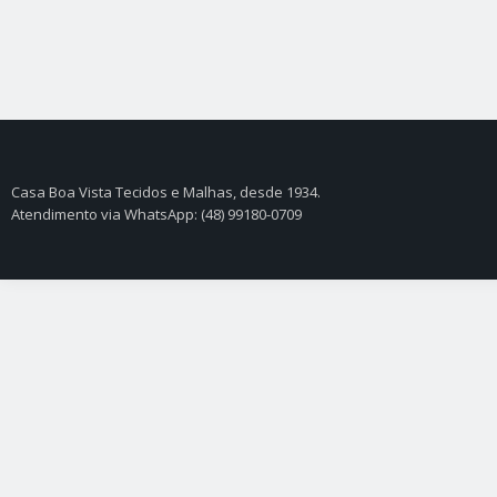
Casa Boa Vista Tecidos e Malhas, desde 1934.
Atendimento via WhatsApp: (48) 99180-0709