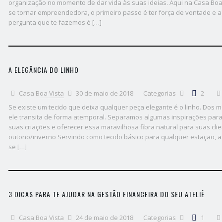
organização no momento de dar vida às suas ideias. Aqui na Casa Boa
se tornar empreendedora, o primeiro passo é ter força de vontade e acr
pergunta que te fazemos é […]
A ELEGÂNCIA DO LINHO
Casa Boa Vista
30 de maio de 2018
Categorias
2
Se existe um tecido que deixa qualquer peça elegante é o linho. Dos 
ele transita de forma atemporal. Separamos algumas inspirações para
suas criações e oferecer essa maravilhosa fibra natural para suas cl
outono/inverno Servindo como tecido básico para qualquer estação, a
se […]
3 DICAS PARA TE AJUDAR NA GESTÃO FINANCEIRA DO SEU ATELIÊ
Casa Boa Vista
24 de maio de 2018
Categorias
1