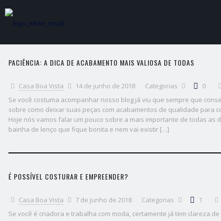
PACIÊNCIA: A DICA DE ACABAMENTO MAIS VALIOSA DE TODAS
Casa Boa Vista
14 de junho de 2018
Categorias
0
Se você costuma acompanhar nosso blog já viu que sempre que conse
sobre como deixar suas peças com acabamentos de qualidade para con
Hoje nós vamos falar um pouco sobre a mais importante de todas as di
bainha de lenço que fique bonita e nem vai existir […]
É POSSÍVEL COSTURAR E EMPREENDER?
Casa Boa Vista
7 de junho de 2018
Categorias
1
Se você é criadora e trabalha com moda, certamente já tem clareza de