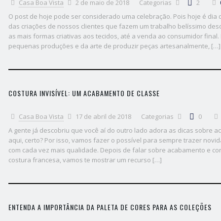
Casa Boa Vista
2 de maio de 2018
Categorias
2
O post de hoje pode ser considerado uma celebração. Pois hoje é dia 
das criações de nossos clientes que fazem um trabalho belíssimo des
as mais formas criativas aos tecidos, até a venda ao consumidor fina
pequenas produções e da arte de produzir peças artesanalmente, […]
COSTURA INVISÍVEL: UM ACABAMENTO DE CLASSE
Casa Boa Vista
17 de abril de 2018
Categorias
0
A gente já descobriu que você aí do outro lado adora as dicas sobre 
aqui, certo? Por isso, vamos fazer o possível para sempre trazer novid
com cada vez mais qualidade. Depois de falar sobre acabamento e co
costura francesa, vamos te mostrar um recurso […]
ENTENDA A IMPORTÂNCIA DA PALETA DE CORES PARA AS COLEÇÕES