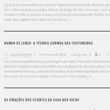
Você já se arrependeu ao comprar algum tecido por medo de estar gas
sem saber quanto consegue faturar ao longo do mês com tudo o que 
vendas? Então esse post é para você que precisa entender melhor a im
Tudo que a gente quer aqui na Casa Boa […]
BAINHA DE LENÇO: A TÉCNICA CURINGA DAS COSTUREIRAS
Casa Boa Vista
17 de maio de 2018
Categorias
2
Se você acompanha nossas postagens já sabe. Todo mês trazemos aq
técnicas infalíveis para você melhorar o acabamento de suas peças. 
uma bainha de lenço, uma técnica prática e que deixa qualquer peça
Em quais casos é mais usada? A técnica é muito usada […]
AS CRIAÇÕES DOS CLIENTES DA CASA BOA VISTA!