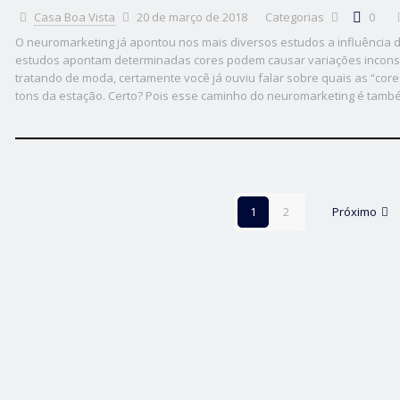
Casa Boa Vista
20 de março de 2018
Categorias
0
O neuromarketing já apontou nos mais diversos estudos a influência 
estudos apontam determinadas cores podem causar variações inconsc
tratando de moda, certamente você já ouviu falar sobre quais as “co
tons da estação. Certo? Pois esse caminho do neuromarketing é tamb
1
2
Próximo