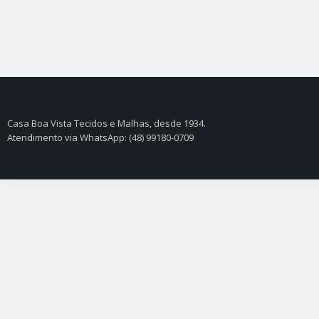
Casa Boa Vista Tecidos e Malhas, desde 1934.
Atendimento via WhatsApp: (48) 99180-0709